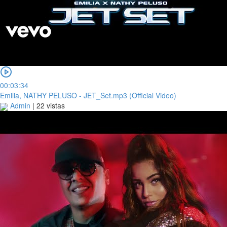
00:03:34
Emilia, NATHY PELUSO - JET_Set.mp3 (Official Video)
Admin
|
22 vistas