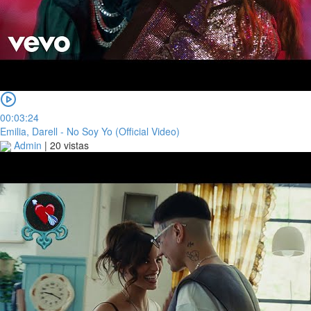
00:03:24
Emilia, Darell - No Soy Yo (Official Video)
Admin
|
20 vistas