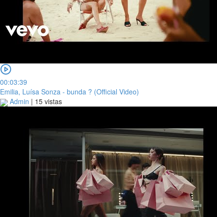
00:03:39
Emilia, Luísa Sonza - bunda ? (Official Video)
Admin
|
15 vistas