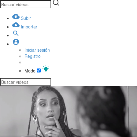
Subir
Importar
Iniciar sesión
Registro
Modo