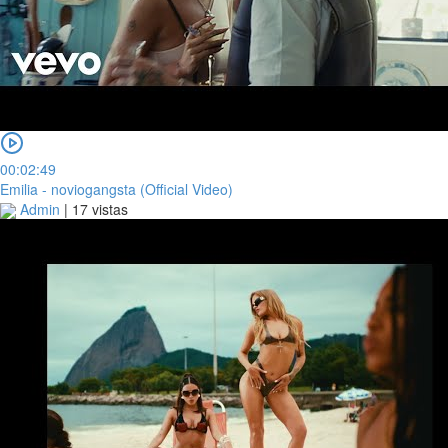
00:02:49
Emilia - noviogangsta (Official Video)
Admin
|
17 vistas