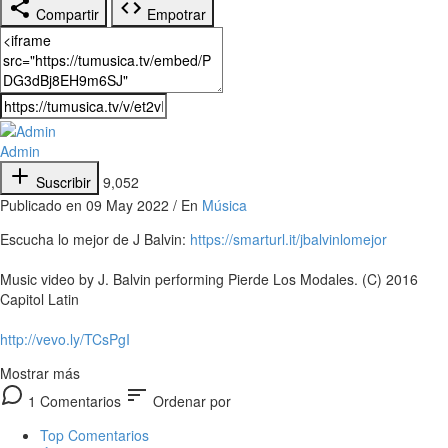
Compartir
Empotrar
Admin
Suscribir
9,052
Publicado en 09 May 2022 / En
Música
Escucha lo mejor de J Balvin:
https://smarturl.it/jbalvinlomejor
Music video by J. Balvin performing Pierde Los Modales. (C) 2016
Capitol Latin
http://vevo.ly/TCsPgI
Mostrar más
sort
1 Comentarios
Ordenar por
Top Comentarios