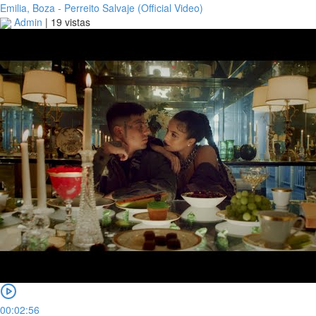
Emilia, Boza - Perreito Salvaje (Official Video)
Admin
|
19 vistas
00:02:56