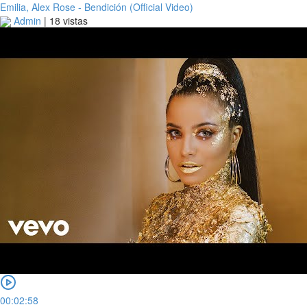
Emilia, Alex Rose - Bendición (Official Video)
Admin
|
18 vistas
00:02:58