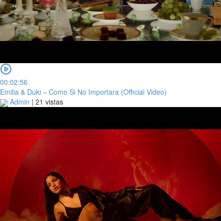
00:02:56
Emilia & Duki – Como Si No Importara (Official Video)
Admin
|
21 vistas