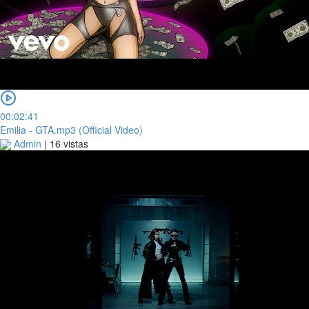
00:02:41
Emilia - GTA.mp3 (Official Video)
Admin
|
16 vistas