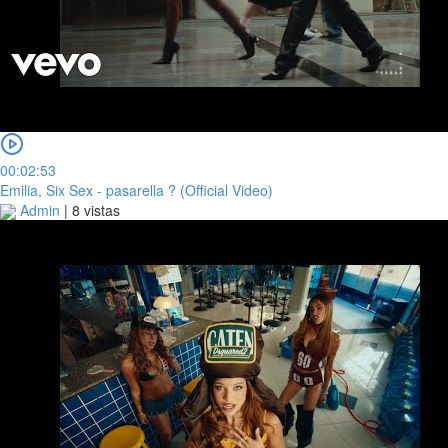
00:02:53
Emilia, Six Sex - pasarella ? (Official Video)
Admin
|
8 vistas