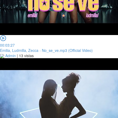
00:03:27
Emilia, Ludmilla, Zecca - No_se_ve.mp3 (Official Video)
Admin
|
13 vistas