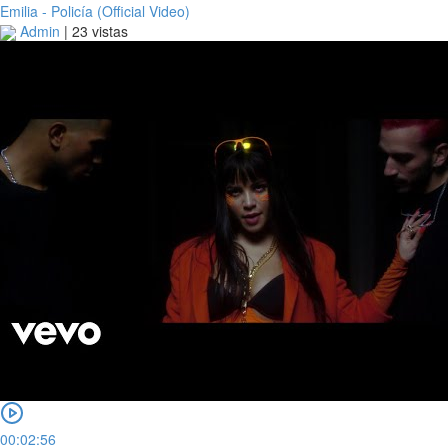
Emilia - Policía (Official Video)
Admin
|
23 vistas
00:02:56