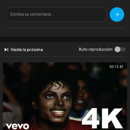
TikTok:
https://emilia.lnk.to/GTA.mp3/tiktokusemysound
Pandora:
https://emilia.lnk.to/GTA.mp3/pandora
Lyrics:
La cena está rara
Nadie dice nada
Se nota en tu cara
Lo que quieres hacer
Auto reproducción
Hasta la próxima
Te vas a ir conmigo
Aunque llegaste con ella
00:13:42
Que más puedo hacer ?
Si no salís de mi cabeza
Te estoy mirando cuando ella te besa
Te toco en secreto bajo la mesa
Yo tengo un show pa darte en privado
Si a vos te interesa
Yo quiero otra noche de esas
Nos desarmamos pieza por pieza