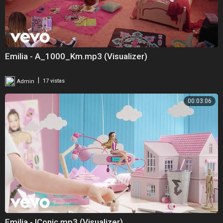
Emilia - A_1000_Km.mp3 (Visualizer)
|
Admin
17 vistas
00:03:06
Emilia - IConic.mp3 (Visualizer)