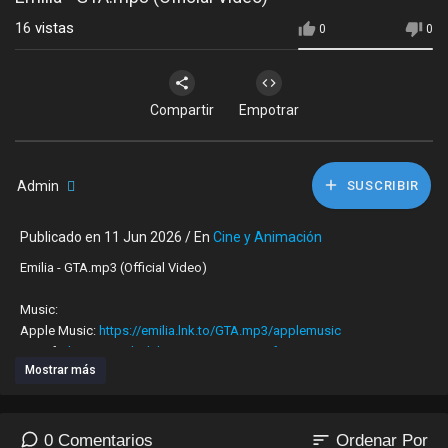
16
vistas
0
0
Compartir
Empotrar
Admin
SUSCRIBIR
Publicado en 11 Jun 2026 / En
Cine y Animación
Emilia - GTA.mp3 (Official Video)
Music:
Apple Music:
https://emilia.lnk.to/GTA.mp3/applemusic
Spotify:
https://emilia.lnk.to/GTA.mp3/spotify
Mostrar más
Amazon:
https://emilia.lnk.to/GTA.mp3/amazonmusicstreaming
YouTube:
https://emilia.lnk.to/GTA.mp3/youtube
iTunes:
https://emilia.lnk.to/GTA.mp3/itunes
Deezer:
https://emilia.lnk.to/GTA.mp3/deezer
sort
0 Comentarios
Ordenar Por