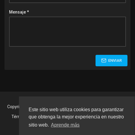
Mensaje *
ENVIAR
Copyright © 2026 Tu Musica Tv. Todos los derechos reservados.
Este sitio web utiliza cookies para garantizar
Términos de Uso
Política de privacidad
Sobre nosotros
que obtenga la mejor experiencia en nuestro
Contáctenos
Idioma
sitio web.
Aprende más