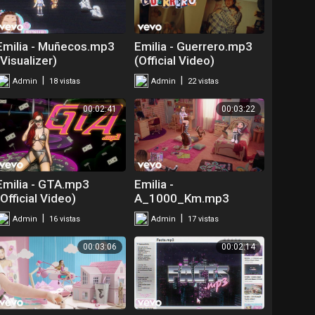
Emilia - Muñecos.mp3
Emilia - Guerrero.mp3
(Visualizer)
(Official Video)
|
|
Admin
18 vistas
Admin
22 vistas
00:02:41
00:03:22
Emilia - GTA.mp3
Emilia -
(Official Video)
A_1000_Km.mp3
(Visualizer)
|
|
Admin
16 vistas
Admin
17 vistas
00:03:06
00:02:14