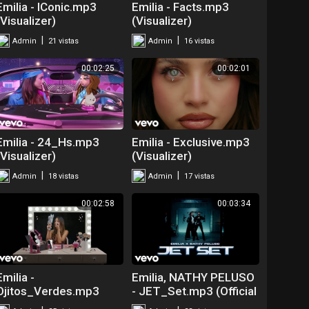
Emilia - IConic.mp3
Emilia - Facts.mp3
(Visualizer)
(Visualizer)
|
|
Admin
21 vistas
Admin
16 vistas
00:02:25
00:02:01
Emilia - 24_Hs.mp3
Emilia - Exclusive.mp3
(Visualizer)
(Visualizer)
|
|
Admin
18 vistas
Admin
17 vistas
00:02:58
00:03:34
Emilia -
Emilia, NATHY PELUSO
Ojitos_Verdes.mp3
- JET_Set.mp3 (Official
(Visualizer)
Video)