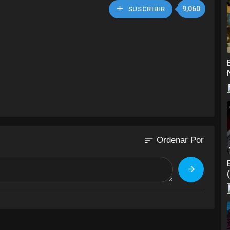
9,060
SUSCRIBIR
sort
Ordenar Por