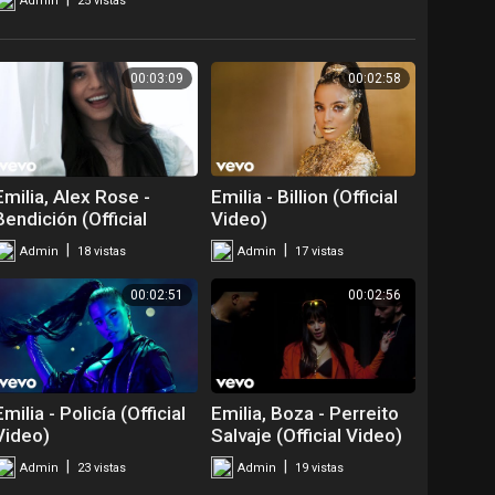
Admin
25 vistas
00:03:09
00:02:58
Emilia, Alex Rose -
Emilia - Billion (Official
Bendición (Official
Video)
Video)
|
|
Admin
18 vistas
Admin
17 vistas
00:02:51
00:02:56
Emilia - Policía (Official
Emilia, Boza - Perreito
Video)
Salvaje (Official Video)
|
|
Admin
23 vistas
Admin
19 vistas