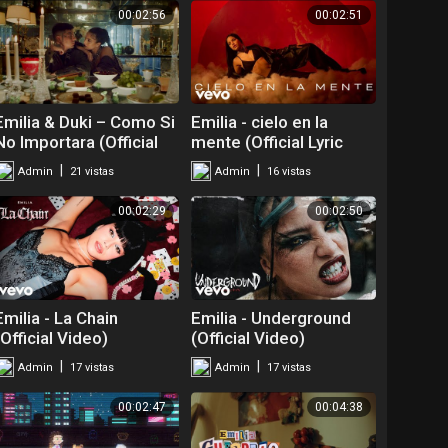
00:02:56
00:02:51
Emilia & Duki – Como Si
Emilia - cielo en la
No Importara (Official
mente (Official Lyric
Video)
Video)
|
|
Admin
21 vistas
Admin
16 vistas
00:02:29
00:02:50
Emilia - La Chain
Emilia - Underground
(Official Video)
(Official Video)
|
|
Admin
17 vistas
Admin
17 vistas
00:02:47
00:04:38