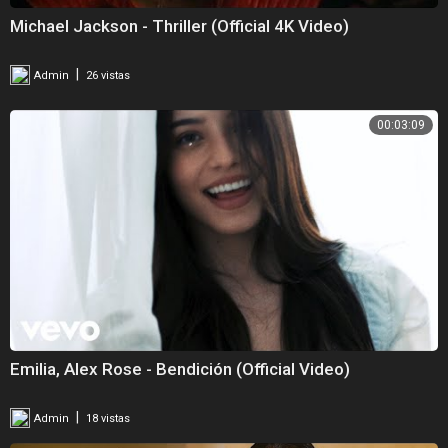
la noche se activa desde que llaman al uber
Michael Jackson - Thriller (Official 4K Video)
con esa carita cómo estás tan solo
vi que lo prendió pero no es malboro
|
Admin
26 vistas
ese me lo llevo porque está pal robó
escúchame papi dime cómo dice el coro
00:03:09
tengo el pary con las baby con montao
hoy rompemo obligao
los culos hasta abajo como en el underground
y los turros encantao
https://www.facebook.com/emimernes
https://twitter.com/emimernes_
https://www.instagram.com/emiliamernes
#Emilia #underground
Emilia, Alex Rose - Bendición (Official Video)
Emilia performing Underground (Official Video). (C) 2022 Sony Music
Entertainment US Latin LLC
|
Admin
18 vistas