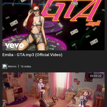
Emilia - GTA.mp3 (Official Video)
|
Admin
16 vistas
00:03:22