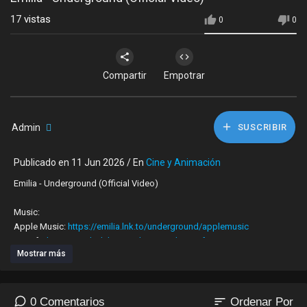
17
vistas
0
0
Compartir
Empotrar
Admin
SUSCRIBIR
Publicado en 11 Jun 2026 / En
Cine y Animación
Emilia - Underground (Official Video)
Music:
Apple Music:
https://emilia.lnk.to/underground/applemusic
Spotify:
https://emilia.lnk.to/underground/spotify
Mostrar más
Amazon:
https://emilia.lnk.to/undergro....und/amazonmusicstrea
YouTube:
https://emilia.lnk.to/underground/youtube
iTunes:
https://emilia.lnk.to/underground/itunes
Deezer:
https://emilia.lnk.to/underground/deezer
sort
0 Comentarios
Ordenar Por