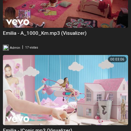
Emilia - A_1000_Km.mp3 (Visualizer)
|
Admin
17 vistas
00:03:06
Emilia - IConic.mp3 (Visualizer)