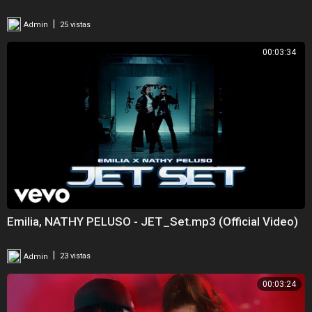
|
Admin
25 vistas
00:03:34
Emilia, NATHY PELUSO - JET_Set.mp3 (Official Video)
|
Admin
23 vistas
00:03:24