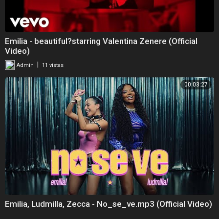
Emilia - beautiful?starring Valentina Zenere (Official
Video)
|
Admin
11 vistas
00:03:27
Emilia, Ludmilla, Zecca - No_se_ve.mp3 (Official Video)