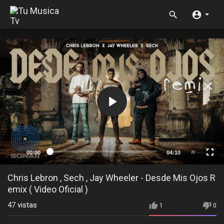
00:00
04:10
20
Chris Lebron , Sech , Jay Wheeler - Desde Mis Ojos R
emix ( Video Oficial )
47
vistas
1
0