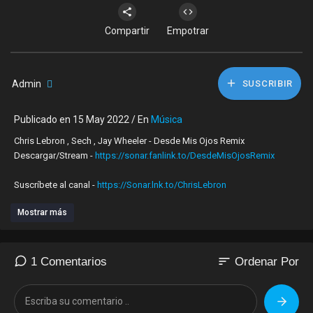
Compartir
Empotrar
Admin
SUSCRIBIR
Publicado en 15 May 2022 / En
Música
Chris Lebron , Sech , Jay Wheeler - Desde Mis Ojos Remix
Descargar/Stream -
https://sonar.fanlink.to/DesdeMisOjosRemix
Suscríbete al canal -
https://Sonar.lnk.to/ChrisLebron
Mostrar más
Más Música de Chris Lebron :
https://Sonar.lnk.to/ChrisLebron
playlist
#ChrisLebron #Sech #JayWheeler
sort
1 Comentarios
Ordenar Por
© 2022 SONAR