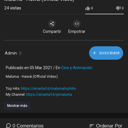
24
vistas
0
0
Compartir
Empotrar
Admin
SUSCRIBIR
Publicado en 05 Mar 2021 / En
Cine y Animación
Maluma - Hawái (Official Video)
Top Hits:
https://smarturl.it/malumatophits
My Channel:
https://smarturl.it/ytmaluma
Mostrar más
Music:
Apple Music:
https://SML.lnk.to/MHawai
Spotify:
https://smarturl.it/MHawai/spotify
sort
0 Comentarios
Ordenar Por