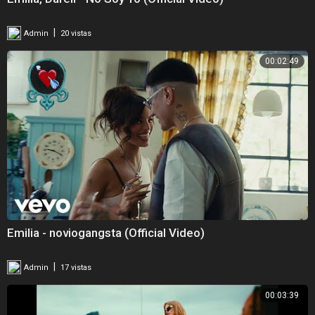
|
Admin
20 vistas
00:02:49
Emilia - noviogangsta (Official Video)
|
Admin
17 vistas
00:03:39