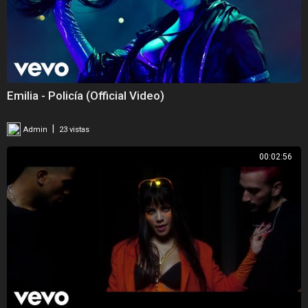
Instagram:
http://www.instagram.com/maluma
#Maluma #Hawái
Official Music Video by Maluma performing “Hawái” (C) 2020 Sony
Music Entertainment US Latin LLC
Emilia - Policía (Official Video)
|
Admin
23 vistas
00:02:56