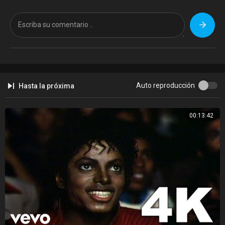
Jamby El Favo (@Jambyelfavo) | Twitter:
https://twitter.com/jambyelfavo?lang=en
Parte del InnerCat Network
www.innercatmusic.com
©: 2020 Fuk Fake Music, LLC. | Distributed by InnerCat Music Group,
LLC. All Rights Reserved.
Auto reproducción
Hasta la próxima
http://vevo.ly/67CkIP
00:13:42