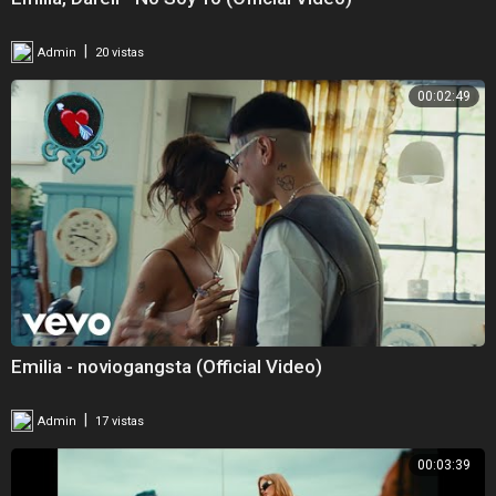
|
Admin
20 vistas
00:02:49
Emilia - noviogangsta (Official Video)
|
Admin
17 vistas
00:03:39