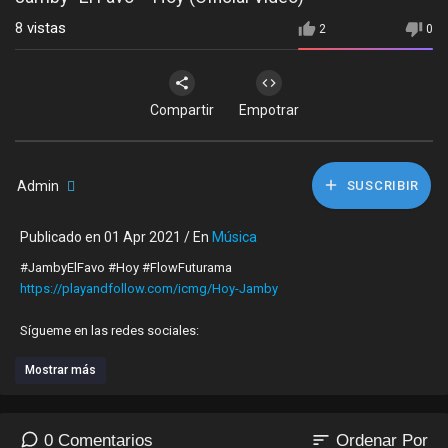
8
vistas
2
0
Compartir
Empotrar
Admin
SUSCRIBIR
Publicado en 01 Apr 2021 / En
Música
#JambyElFavo #Hoy #FlowFuturama
https://playandfollow.com/icmg/Hoy-Jamby
Sígueme en las redes sociales:
Mostrar más
Jamby El Favo | Facebook
https://www.facebook.com/Jamby....-El-Favo-10437908967
Jamby El Favo | Instagram
https://www.instagram.com/jamby_elfavo/
sort
0 Comentarios
Ordenar Por