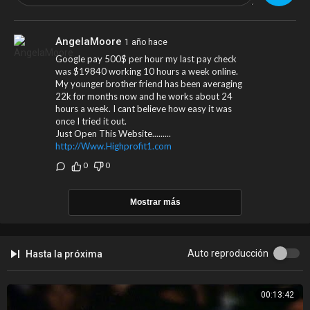
Farruko | Instagram
https://www.instagram.com/farrukoofficial/?hl=en
AngelaMoore
1 año hace
Google pay 500$ per hour my last pay check
was $19840 working 10 hours a week online.
My younger brother friend has been averaging
©: 2023 Carbon Fiber Music, Inc.
22k for months now and he works about 24
hours a week. I cant believe how easy it was
once I tried it out.
Just Open This Website.........
http://Www.Highprofit1.com
0
0
Mostrar más
Auto reproducción
Hasta la próxima
00:13:42