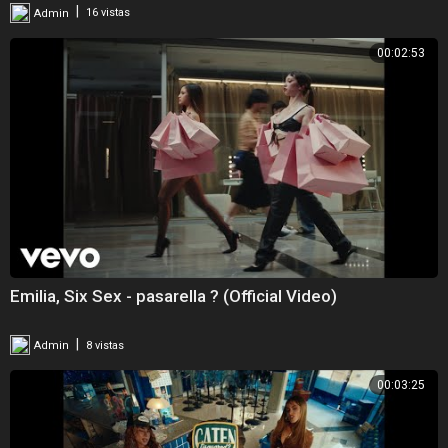
|
Admin
16 vistas
00:02:53
Emilia, Six Sex - pasarella ? (Official Video)
|
Admin
8 vistas
00:03:25