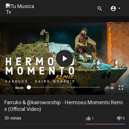
00:00
07:36
Farruko & @kairoworship - Hermoso Momento Remi
x (Official Video)
30
vistas
1
0