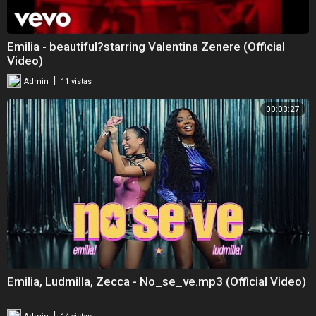
Emilia - beautiful?starring Valentina Zenere (Official
Video)
|
Admin
11 vistas
00:03:27
Emilia, Ludmilla, Zecca - No_se_ve.mp3 (Official Video)
|