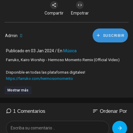
Compartir
Empotrar
Admin
SUSCRIBIR
Publicado en 03 Jan 2024 / En
Música
Farruko, Kairo Worship - Hermoso Momento Remix (Official Video)
Disponible en todas las plataformas digitales!
https://farruko.com/hermosomomento
Mostrar más
Sigueme en las redes sociales:
Farruko | Facebook
https://www.facebook.com/Farru....koOfficial/?ref=br_r
sort
1 Comentarios
Ordenar Por
Farruko (@FarrukoOfficial) | Twitter:
https://twitter.com/FarrukoOfficial