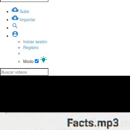
Subir
Importar
Iniciar sesión
Registro
Modo