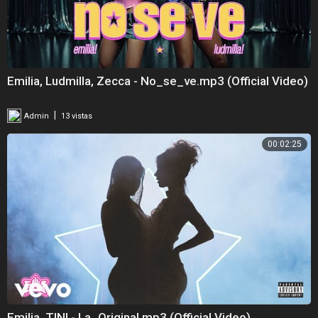
Emilia, Ludmilla, Zecca - No_se_ve.mp3 (Official Video)
|
Admin
13 vistas
00:02:25
Emilia, TINI - La_Original.mp3 (Official Video)