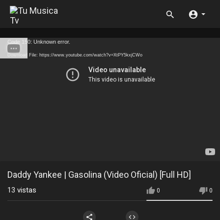
Code 150: Unknown error.
Download File: https://www.youtube.com/watch?v=XtPY5kxjCWo
Daddy Yankee | Gasolina (Video Oficial) [Full HD]
13
vistas
0
0