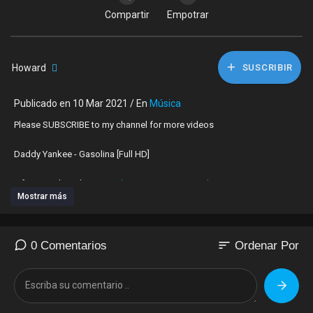
Compartir
Empotrar
Howard
SUSCRIBIR
Publicado en 10 Mar 2021 / En
Música
Please SUBSCRIBE to my channel for more videos
Daddy Yankee - Gasolina [Full HD]
Info - portal grada Vranja -
http://www.Vranje-Online.com/
Mostrar más
sort
0 Comentarios
Ordenar Por