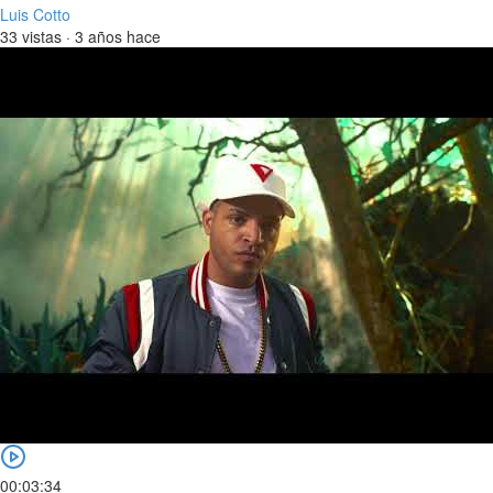
Luis Cotto
33 vistas
·
3 años hace
00:03:34