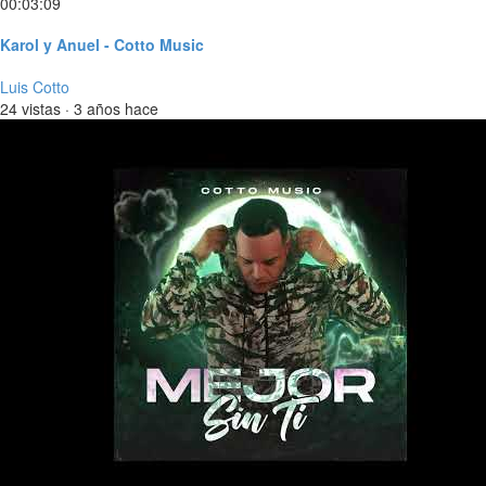
00:03:09
Karol y Anuel - Cotto Music
Luis Cotto
24 vistas
·
3 años hace