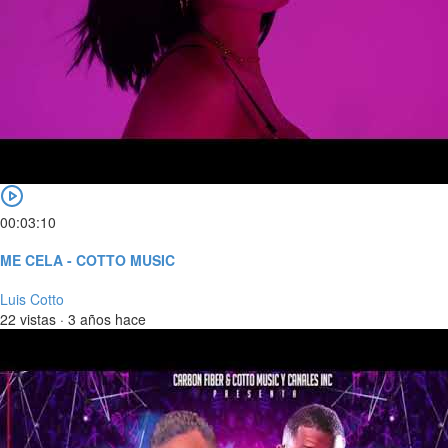
00:03:10
ME CELA - COTTO MUSIC
Luis Cotto
22 vistas
·
3 años hace