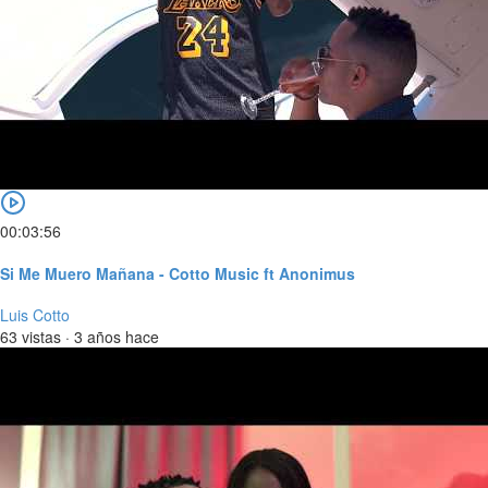
00:03:56
Si Me Muero Mañana - Cotto Music ft Anonimus
Luis Cotto
63 vistas
·
3 años hace