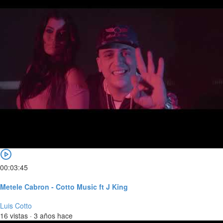
00:03:45
Metele Cabron - Cotto Music ft J King
Luis Cotto
16 vistas
·
3 años hace