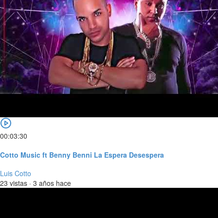
00:03:30
Cotto Music ft Benny Benni La Espera Desespera
Luis Cotto
23 vistas
·
3 años hace