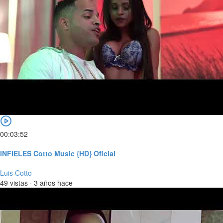
00:03:52
INFIELES Cotto Music {HD} Oficial
Luis Cotto
49 vistas
·
3 años hace