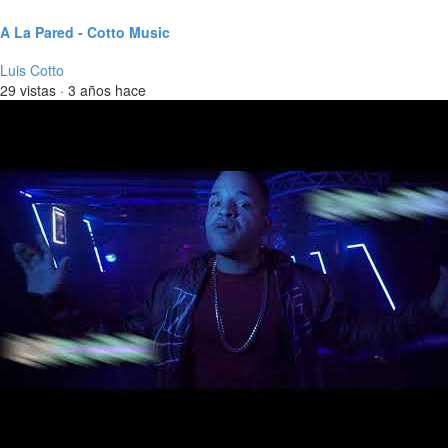
A La Pared - Cotto Music
Luis Cotto
29 vistas
·
3 años hace