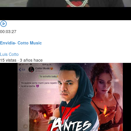
00:03:27
Envidia- Cotto Music
Luis Cotto
15 vistas
·
3 años hace