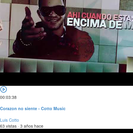
00:03:38
Corazon no siente - Cotto Music
Luis Cotto
63 vistas
·
3 años hace