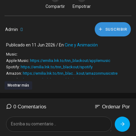
Compartir
Empotrar
Admin
SUSCRIBIR
Publicado en 11 Jun 2026 / En
Cine y Animación
Music:
Apple Music:
https://emilia.lnk.to/tnn_blackout/applemusic
Spotify:
https://emilia.lnk.to/tnn_blackout/spotify
Amazon:
https://emilia.lnk.to/tnn_blac....kout/amazonmusicstre
YouTube:
https://emilia.lnk.to/tnn_blackout/youtube
Mostrar más
iTunes:
https://emilia.lnk.to/tnn_blackout/itunes
Deezer:
https://emilia.lnk.to/tnn_blackout/deezer
TikTok:
https://emilia.lnk.to/tnn_blac....kout/tiktokusemysoun
sort
0 Comentarios
Ordenar Por
Letra/Lyrics:
Te vi tímido
Decime como te llamas