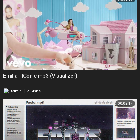
Emilia - IConic.mp3 (Visualizer)
|
Admin
21 vistas
00:02:14