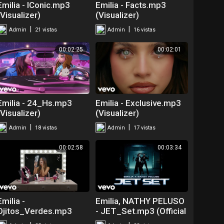
Emilia - IConic.mp3
Emilia - Facts.mp3
(Visualizer)
(Visualizer)
|
|
Admin
21 vistas
Admin
16 vistas
00:02:25
00:02:01
Emilia - 24_Hs.mp3
Emilia - Exclusive.mp3
(Visualizer)
(Visualizer)
|
|
Admin
18 vistas
Admin
17 vistas
00:02:58
00:03:34
Emilia -
Emilia, NATHY PELUSO
Ojitos_Verdes.mp3
- JET_Set.mp3 (Official
(Visualizer)
Video)