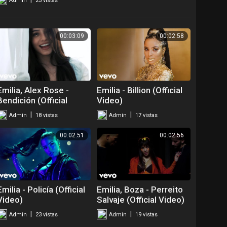
Admin
25 vistas
00:03:09
00:02:58
Emilia, Alex Rose -
Emilia - Billion (Official
Bendición (Official
Video)
Video)
|
|
Admin
18 vistas
Admin
17 vistas
00:02:51
00:02:56
Emilia - Policía (Official
Emilia, Boza - Perreito
Video)
Salvaje (Official Video)
|
|
Admin
23 vistas
Admin
19 vistas