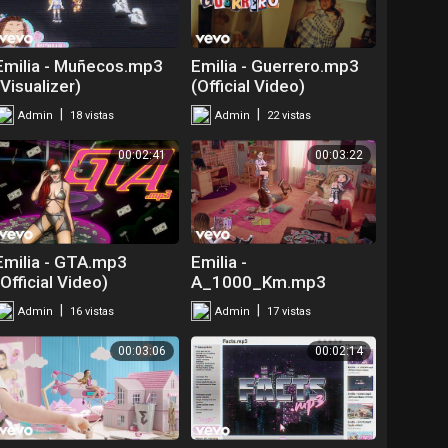
Emilia - Muñecos.mp3
Emilia - Guerrero.mp3
(Visualizer)
(Official Video)
|
|
Admin
18 vistas
Admin
22 vistas
00:02:41
00:03:22
Emilia - GTA.mp3
Emilia -
(Official Video)
A_1000_Km.mp3
(Visualizer)
|
|
Admin
16 vistas
Admin
17 vistas
00:03:06
00:02:14