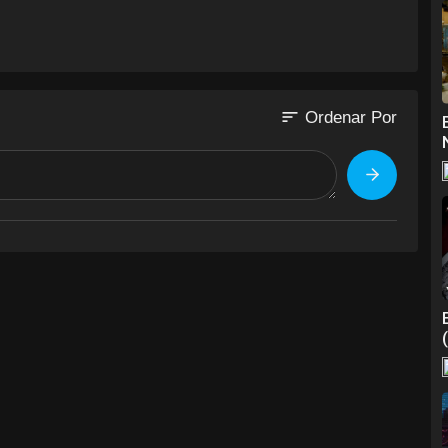
s
sort
Ordenar Por