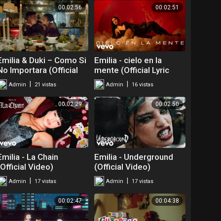
00:02:56
00:02:51
Emilia & Duki – Como Si
Emilia - cielo en la
No Importara (Official
mente (Official Lyric
Video)
Video)
|
|
Admin
21 vistas
Admin
16 vistas
00:02:29
00:02:50
Emilia - La Chain
Emilia - Underground
(Official Video)
(Official Video)
|
|
Admin
17 vistas
Admin
17 vistas
00:02:47
00:04:38