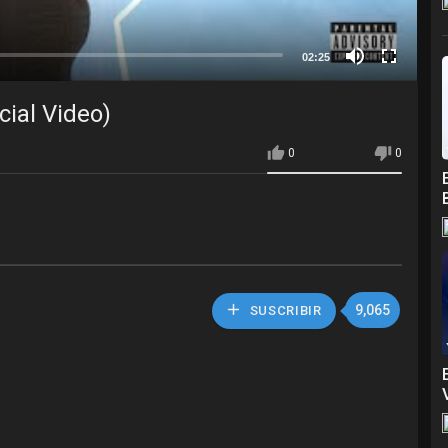
02:25
cial Video)
0
0
9,065
SUSCRIBIR