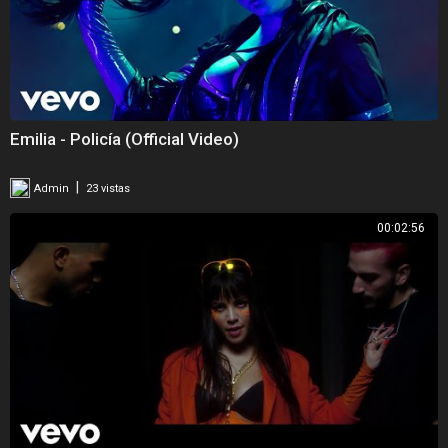
Facebook:
https://www.facebook.com/EmiliaMernesMusica
#Emilia #noviogangsta
Official Video by Emilia performing noviogangsta3. (C) 2024 Sony
Music Entertainment US Latin LLC
Emilia - Policía (Official Video)
|
Admin
23 vistas
00:02:56