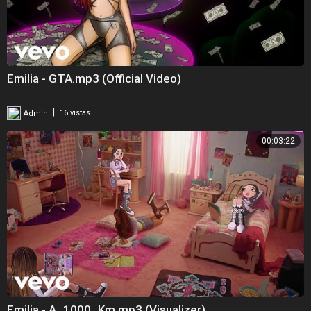
Emilia - GTA.mp3 (Official Video)
|
Admin
16 vistas
00:03:22
Emilia - A_1000_Km.mp3 (Visualizer)