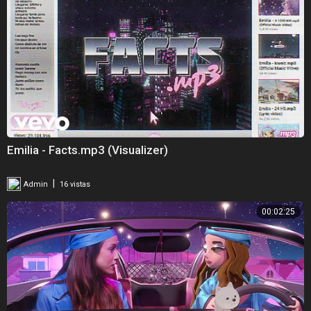
Emilia - Facts.mp3 (Visualizer)
|
Admin
16 vistas
00:02:25