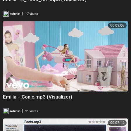
|
Admin
17 vistas
00:03:06
Emilia - IConic.mp3 (Visualizer)
|
Admin
21 vistas
00:02:14