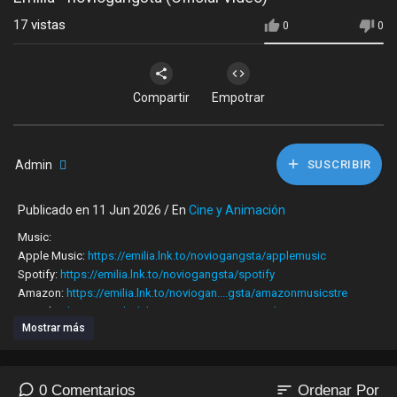
17
vistas
0
0
Compartir
Empotrar
Admin
SUSCRIBIR
Publicado en 11 Jun 2026 / En
Cine y Animación
Music:
Apple Music:
https://emilia.lnk.to/noviogangsta/applemusic
Spotify:
https://emilia.lnk.to/noviogangsta/spotify
Amazon:
https://emilia.lnk.to/noviogan....gsta/amazonmusicstre
YouTube:
https://emilia.lnk.to/noviogangsta/youtube
Mostrar más
iTunes:
https://emilia.lnk.to/noviogangsta/itunes
Deezer:
https://emilia.lnk.to/noviogangsta/deezer
TikTok:
https://emilia.lnk.to/noviogan....gsta/tiktokusemysoun
Pandora:
https://emilia.lnk.to/noviogangsta/pandora
sort
0 Comentarios
Ordenar Por