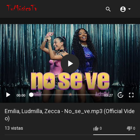
00:00
03:27
20
Emilia, Ludmilla, Zecca - No_se_ve.mp3 (Official Vide
o)
13
vistas
0
0