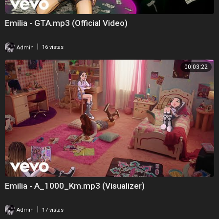
Emilia - GTA.mp3 (Official Video)
|
Admin
16 vistas
00:03:22
Emilia - A_1000_Km.mp3 (Visualizer)
|
Admin
17 vistas