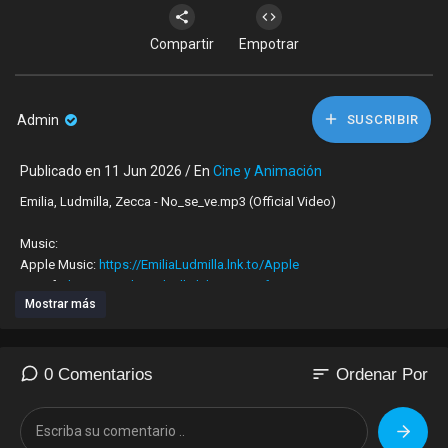
Compartir
Empotrar
Admin
SUSCRIBIR
Publicado en 11 Jun 2026 / En
Cine y Animación
Emilia, Ludmilla, Zecca - No_se_ve.mp3 (Official Video)
Music:
Apple Music:
https://EmiliaLudmilla.lnk.to/Apple
Spotify:
https://EmiliaLudmilla.lnk.to/Spotify
Mostrar más
Amazon:
https://EmiliaLudmilla.lnk.to/Amazon
YouTube:
https://EmiliaLudmilla.lnk.to/YouTube
iTunes:
https://EmiliaLudmilla.lnk.to/iTunes
Deezer:
https://EmiliaLudmilla.lnk.to/Deezer
sort
0 Comentarios
Ordenar Por
TikTok:
https://EmiliaLudmilla.lnk.to/TikTok
Pandora:
https://EmiliaLudmilla.lnk.to/Pandora