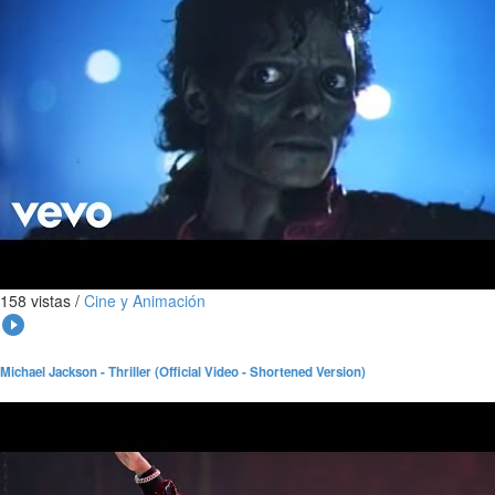
158 vistas
/
Cine y Animación
play_circle_filled
Michael Jackson - Thriller (Official Video - Shortened Version)