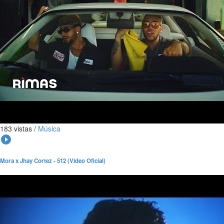
183 vistas
/
Música
play_circle_filled
Mora x Jhay Cortez - 512 (Video Oficial)