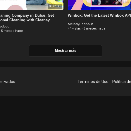
00:01:48
eaning Company in Dubai: Get
Winbox: Get the Latest Winbox AP
ional Cleaning with Cleansy
MelodyGodbout
odbout
44 vistas
·
5 meses hace
·
5 meses hace
Mostrar más
servados.
Términos de Uso
Política d