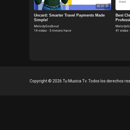
00:01:31
Uncard: Smarter Travel Payments Made
Best Cl
Simple!
Profess
MelodyGodbout
MelodyG
14 vistas
·
3 meses hace
41 vistas
Copyright © 2026 Tu Musica Tv. Todos los derechos re