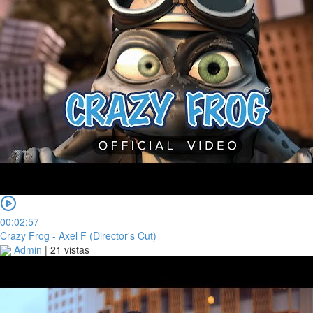
00:02:57
Crazy Frog - Axel F (Director's Cut)
Admin
|
21 vistas