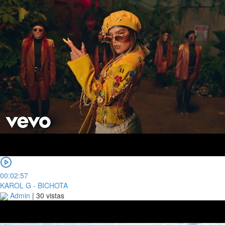
00:02:57
KAROL G - BICHOTA
Admin
|
30 vistas