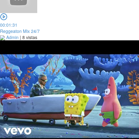
00:01:31
Reggeaton Mix 24/7
Admin
|
8 vistas