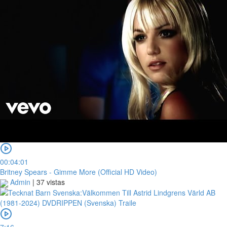
00:04:01
Britney Spears - Gimme More (Official HD Video)
Admin
|
37 vistas
7:16