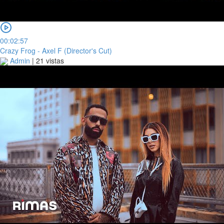
00:02:57
Crazy Frog - Axel F (Director's Cut)
Admin
|
21 vistas