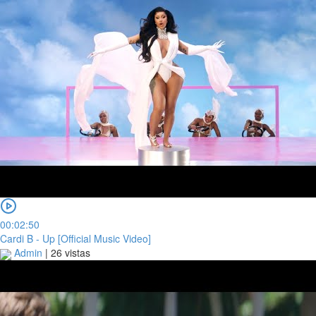
00:02:50
Cardi B - Up [Official Music Video]
Admin
|
26 vistas