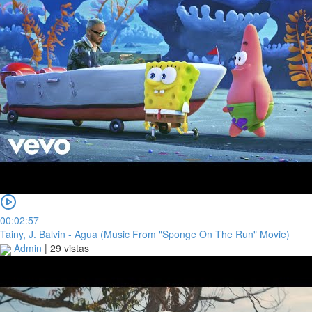
00:02:57
Tainy, J. Balvin - Agua (Music From "Sponge On The Run" Movie)
Admin
|
29 vistas