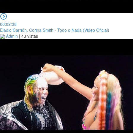
00:02:38
Eladio Carrión, Corina Smith - Todo o Nada (Video Oficial)
Admin
|
43 vistas