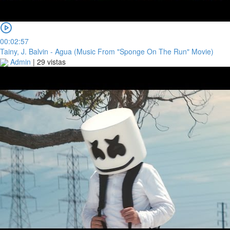
00:02:57
Tainy, J. Balvin - Agua (Music From "Sponge On The Run" Movie)
Admin
|
29 vistas