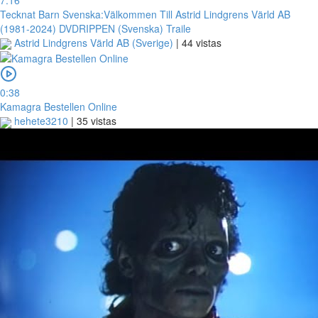
Tecknat Barn Svenska:Välkommen Till Astrid Lindgrens Värld AB
(1981-2024) DVDRIPPEN (Svenska) Traile
Astrid Lindgrens Värld AB (Sverige)
|
44 vistas
0:38
Kamagra Bestellen Online
hehete3210
|
35 vistas