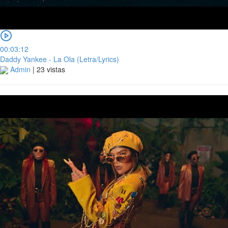
00:03:12
Daddy Yankee - La Ola (Letra/Lyrics)
Admin
|
23 vistas