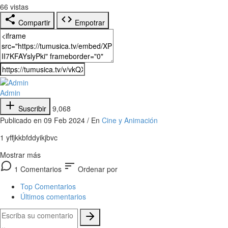
66
vistas
Compartir
Empotrar
Admin
Suscribir
9,068
Publicado en 09 Feb 2024 / En
Cine y Animación
1 yffjkkbfddyikjbvc
Mostrar más
sort
1 Comentarios
Ordenar por
Top Comentarios
Últimos comentarios