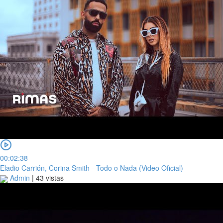
00:02:38
Eladio Carrión, Corina Smith - Todo o Nada (Video Oficial)
Admin
|
43 vistas