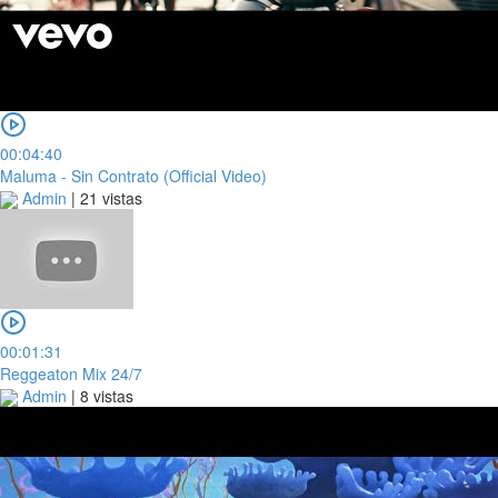
00:04:40
Maluma - Sin Contrato (Official Video)
Admin
|
21 vistas
00:01:31
Reggeaton Mix 24/7
Admin
|
8 vistas