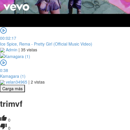
00:02:17
Ice Spice, Rema - Pretty Girl (Official Music Video)
Admin
|
35 vistas
0:38
Kamagara (1)
velan34965
|
2 vistas
Carga más
trimvf
0
0