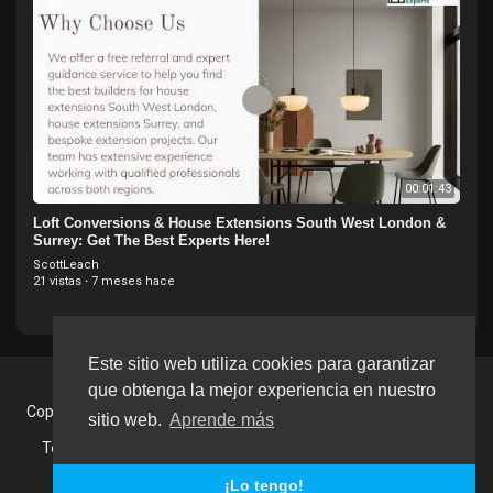
00:01:43
Loft Conversions & House Extensions South West London &
Surrey: Get The Best Experts Here!
ScottLeach
21 vistas
·
7 meses hace
Este sitio web utiliza cookies para garantizar
que obtenga la mejor experiencia en nuestro
Copyright © 2026 Tu Musica Tv. Todos los derechos reservados.
sitio web.
Aprende más
Términos de Uso
Política de privacidad
Sobre nosotros
Contáctenos
Idioma
¡Lo tengo!